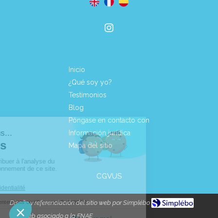
Inicio
¿Qué soy yo?
Testimonios
Blog
Póngase en contacto con
Información jurídica
Mapa del sitio
CGVUS
Diseño y referenciación del sitio web por Simplébo
Sitio web asociado
a la FNAE