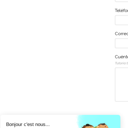
Teléf
Correo
Cuént
Tutoría 