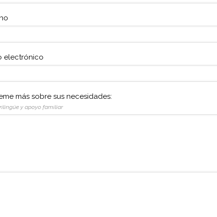
ono
 electrónico
eme más sobre sus necesidades:
trilingüe y apoyo familiar