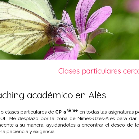
Clases particulares cerc
ching académico en Alès
3ème
o clases particulares de
CP a
en todas las asignaturas 
OL. Me desplazo por la zona de Nîmes-Uzés-Alès para dar cl
scente a su manera, ayudándoles a encontrar el deseo de te
a paciencia y exigencia.